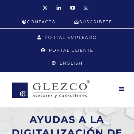
Saltar
X
LinkedIn
YouTube
Instagram
al
CONTACTO
SUSCRÍBETE
contenido
PORTAL EMPLEADO
PORTAL CLIENTE
ENGLISH
AYUDAS A LA
DIGITALIZACIÓN DE