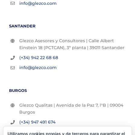
info@glezco.com
SANTANDER
Glezco Asesores y Consultores | Calle Albert
Einstein 18 (PCTCAN), 3ª planta | 39011 Santander
(+34) 942 22 68 68
info@glezco.com
BURGOS
Glezco Qualitas | Avenida de la Paz 7, l°B | 09004
Burgos
(+34) 947 491 674
info@glezco.com
Utilizamos cookies propias y de terceros para garantizar el