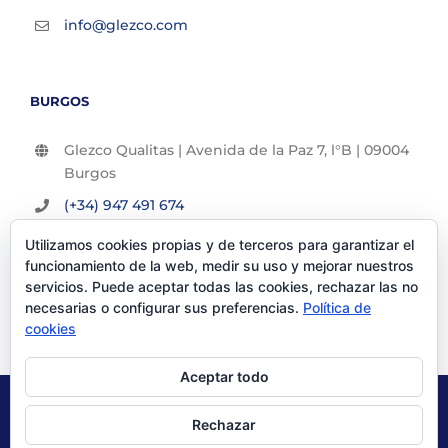
info@glezco.com
BURGOS
Glezco Qualitas | Avenida de la Paz 7, l°B | 09004
Burgos
(+34) 947 491 674
info@glezco.com
Utilizamos cookies propias y de terceros para garantizar el
funcionamiento de la web, medir su uso y mejorar nuestros
servicios. Puede aceptar todas las cookies, rechazar las no
necesarias o configurar sus preferencias.
Política de
cookies
Aceptar todo
© Glezco Asesores y Consultores 2019 | Todos los derechos
Rechazar
reservados |
Politica de Privacidad
|
Aviso Legal