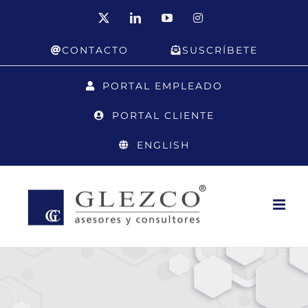
Saltar
X
LinkedIn
YouTube
Instagram
al
CONTACTO
SUSCRÍBETE
contenido
PORTAL EMPLEADO
PORTAL CLIENTE
ENGLISH