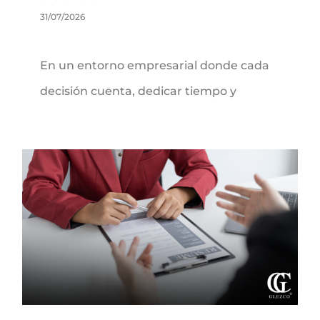
31/07/2026
En un entorno empresarial donde cada
decisión cuenta, dedicar tiempo y
Subvenciones para la contratación del Programa Horizonte Empleo de Castilla-La Mancha