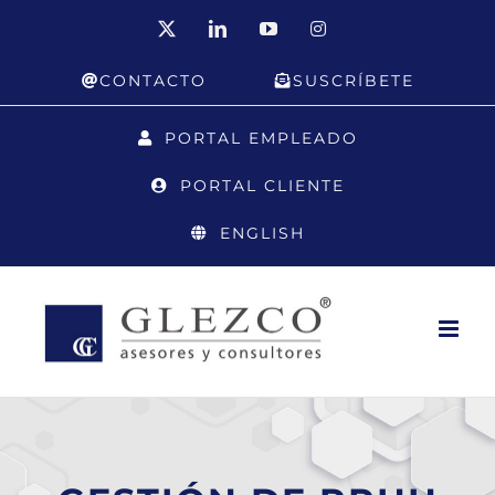
Saltar
X
LinkedIn
YouTube
Instagram
al
CONTACTO
SUSCRÍBETE
contenido
PORTAL EMPLEADO
PORTAL CLIENTE
ENGLISH