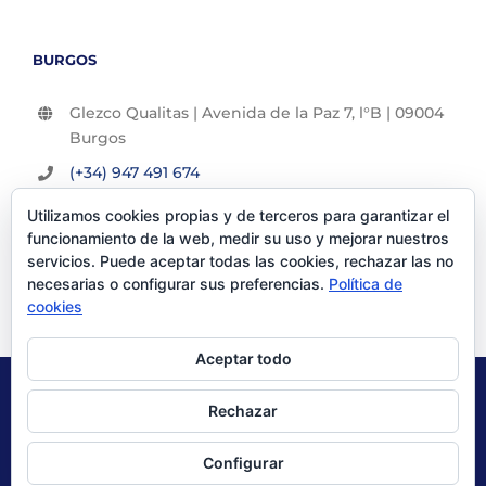
BURGOS
Glezco Qualitas | Avenida de la Paz 7, l°B | 09004
Burgos
(+34) 947 491 674
info@glezco.com
Utilizamos cookies propias y de terceros para garantizar el
funcionamiento de la web, medir su uso y mejorar nuestros
servicios. Puede aceptar todas las cookies, rechazar las no
necesarias o configurar sus preferencias.
Política de
cookies
Aceptar todo
© Glezco Asesores y Consultores 2019 | Todos los derechos
Rechazar
reservados |
Politica de Privacidad
|
Aviso Legal
Configurar
X
LinkedIn
YouTube
Instagram