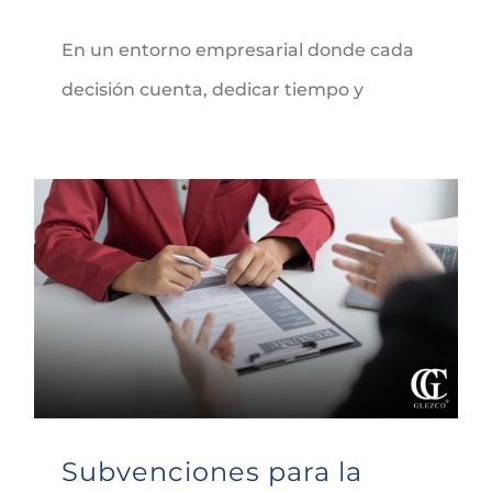
En un entorno empresarial donde cada
decisión cuenta, dedicar tiempo y
Subvenciones para la contratación del Programa Horizonte Empleo de Castilla-La Mancha
Subvenciones para la