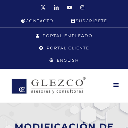
Saltar
X
LinkedIn
YouTube
Instagram
al
CONTACTO
SUSCRÍBETE
contenido
PORTAL EMPLEADO
PORTAL CLIENTE
ENGLISH
MODIFICACIÓN DE