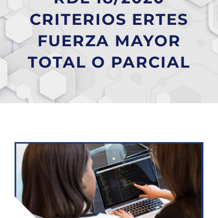
CRITERIOS ERTES
FUERZA MAYOR
TOTAL O PARCIAL
Ver
imagen
más
grande