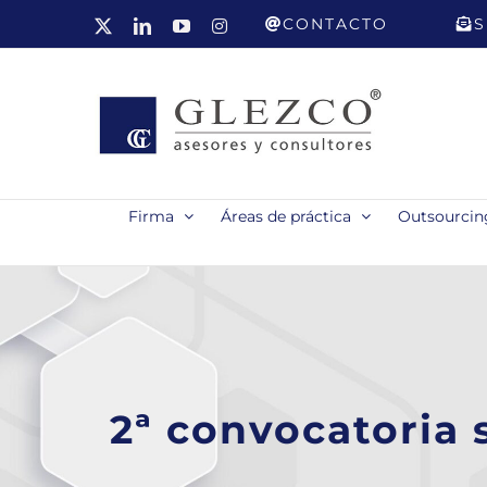
Saltar
CONTACTO
S
X
LinkedIn
YouTube
Instagram
al
contenido
Firma
Áreas de práctica
Outsourcing
2ª convocatoria