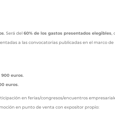
os
. Será del
60% de los gastos presentados elegibles
,
resentadas a las convocatorias publicadas en el marco 
:
900 euros
.
00 euros
.
articipación en ferias/congresos/encuentros empresariale
moción en punto de venta con expositor propio: