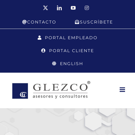
Saltar
X
LinkedIn
YouTube
Instagram
al
CONTACTO
SUSCRÍBETE
contenido
PORTAL EMPLEADO
PORTAL CLIENTE
ENGLISH