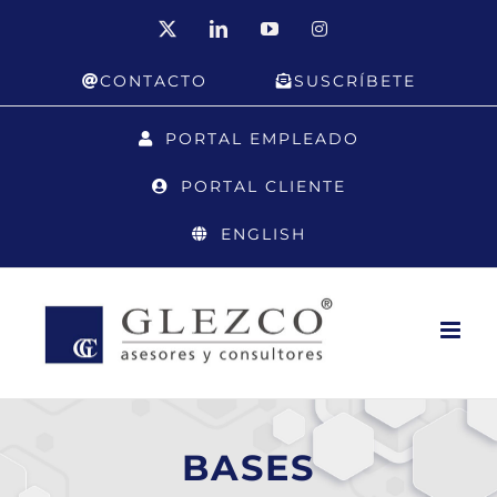
Saltar
X
LinkedIn
YouTube
Instagram
al
CONTACTO
SUSCRÍBETE
contenido
PORTAL EMPLEADO
PORTAL CLIENTE
ENGLISH
BASES