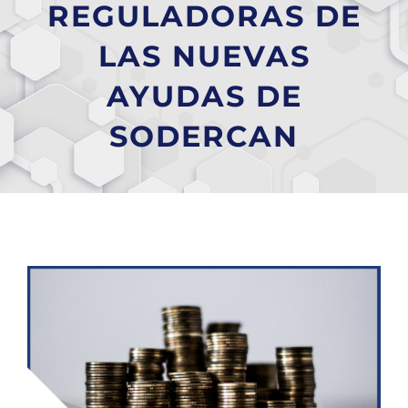
REGULADORAS DE
LAS NUEVAS
AYUDAS DE
SODERCAN
Ver
imagen
más
grande