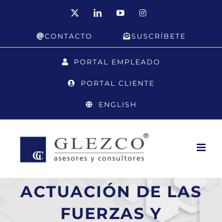
Saltar
X
LinkedIn
YouTube
Instagram
al
CONTACTO
SUSCRÍBETE
contenido
PORTAL EMPLEADO
PORTAL CLIENTE
ENGLISH
ACTUACIÓN DE LAS
FUERZAS Y