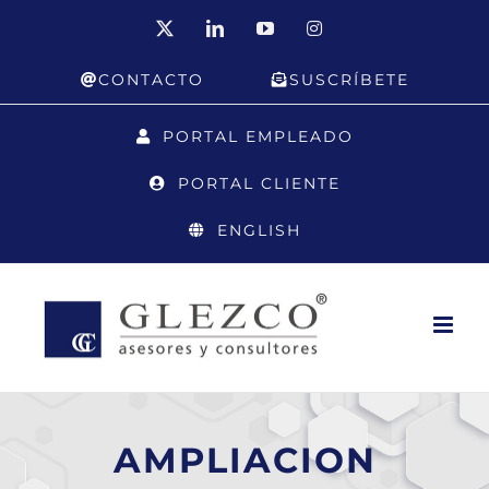
Saltar
X
LinkedIn
YouTube
Instagram
al
CONTACTO
SUSCRÍBETE
contenido
PORTAL EMPLEADO
PORTAL CLIENTE
ENGLISH
AMPLIACION