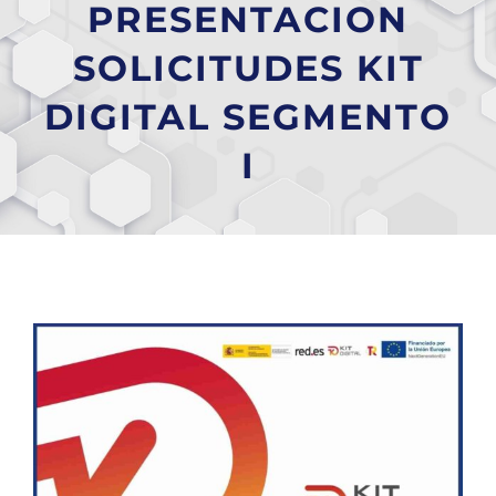
PRESENTACION
SOLICITUDES KIT
DIGITAL SEGMENTO
I
Ver
imagen
más
grande