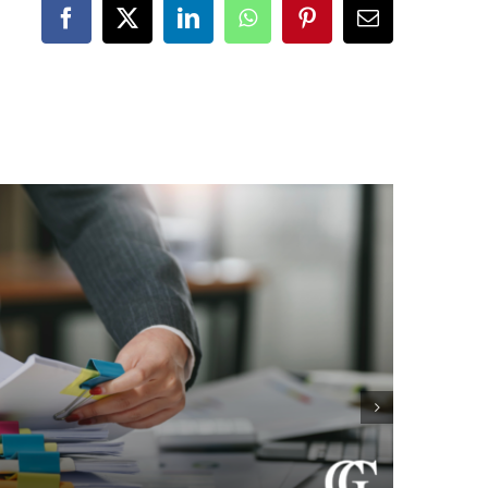
Facebook
X
LinkedIn
WhatsApp
Pinterest
Correo
electrónico