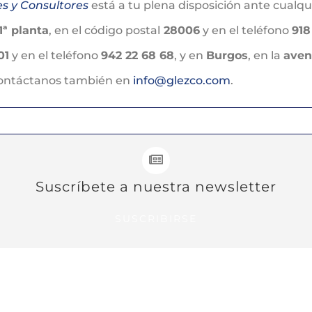
es y Consultores
está a tu plena disposición ante cualq
1ª planta
, en el código postal
28006
y en el teléfono
918
01
y en el teléfono
942 22 68 68
, y en
Burgos
, en la
aven
Contáctanos también en
info@glezco.com
.
Suscríbete a nuestra newsletter
SUSCRIBIRSE