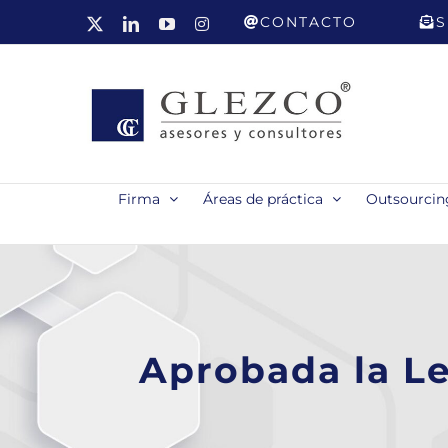
Saltar
CONTACTO
S
X
LinkedIn
YouTube
Instagram
al
contenido
Firma
Áreas de práctica
Outsourcing
Aprobada la Le