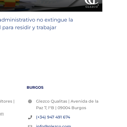
GLEZC
favor
 administrativo no extingue la
niñas
 para residir y trabajar
23/07/2
BURGOS
tores |
Glezco Qualitas | Avenida de la
Paz 7, l°B | 09004 Burgos
11
(+34) 947 491 674
info@glezco.com