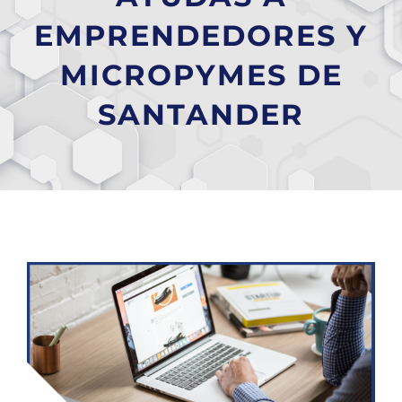
EMPRENDEDORES Y
MICROPYMES DE
SANTANDER
Ver
imagen
más
grande