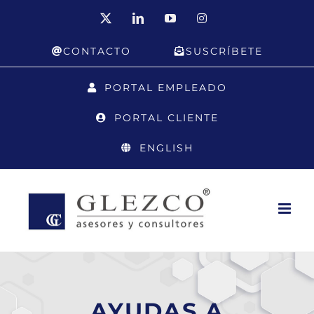
Saltar
X
LinkedIn
YouTube
Instagram
al
CONTACTO
SUSCRÍBETE
contenido
PORTAL EMPLEADO
PORTAL CLIENTE
ENGLISH
AYUDAS A