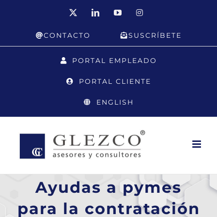
Saltar
X
LinkedIn
YouTube
Instagram
al
CONTACTO
SUSCRÍBETE
contenido
PORTAL EMPLEADO
PORTAL CLIENTE
ENGLISH
Ayudas a pymes
para la contratación