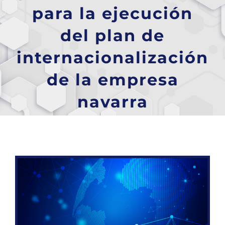
para la ejecución
del plan de
internacionalización
de la empresa
navarra
Ver
imagen
más
grande