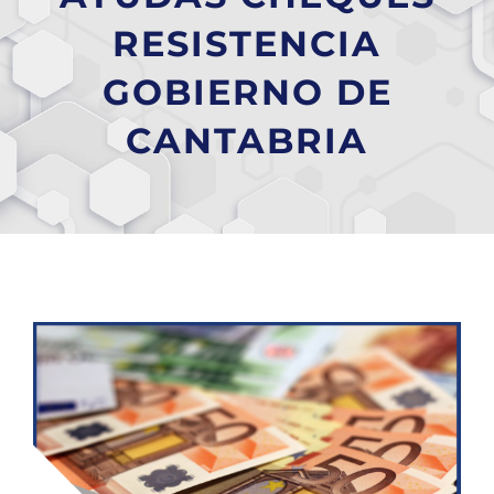
RESISTENCIA
GOBIERNO DE
CANTABRIA
Ver
imagen
más
grande