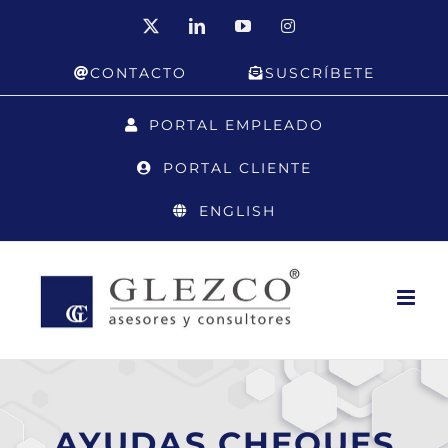
Saltar
X
LinkedIn
YouTube
Instagram
al
CONTACTO
SUSCRÍBETE
contenido
PORTAL EMPLEADO
PORTAL CLIENTE
ENGLISH
AYUDAS CHEQUES