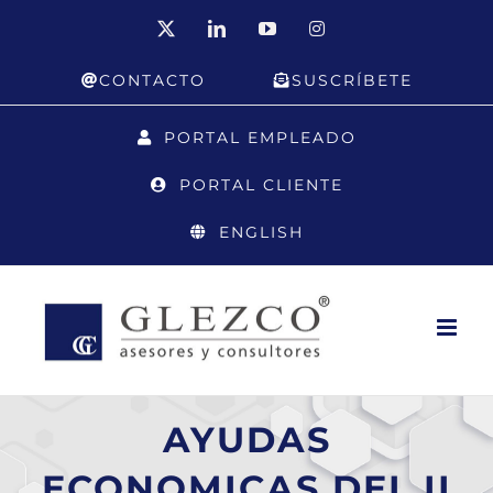
Saltar
X
LinkedIn
YouTube
Instagram
al
CONTACTO
SUSCRÍBETE
contenido
PORTAL EMPLEADO
PORTAL CLIENTE
ENGLISH
AYUDAS
ECONOMICAS DEL II