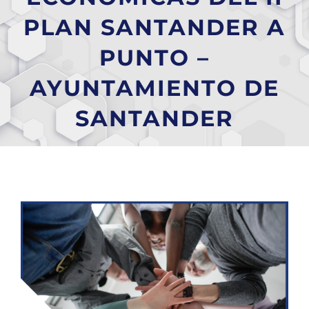
PLAN SANTANDER A
PUNTO –
AYUNTAMIENTO DE
SANTANDER
Ver
imagen
más
grande