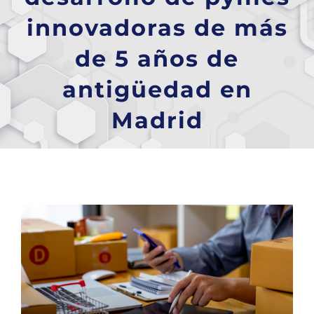
innovadoras de más
de 5 años de
antigüedad en
Madrid
Ver
imagen
más
grande