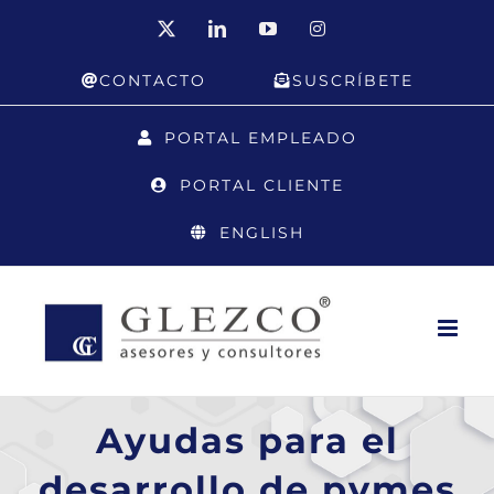
Saltar
X
LinkedIn
YouTube
Instagram
al
CONTACTO
SUSCRÍBETE
contenido
PORTAL EMPLEADO
PORTAL CLIENTE
ENGLISH
Ayudas para el
desarrollo de pymes