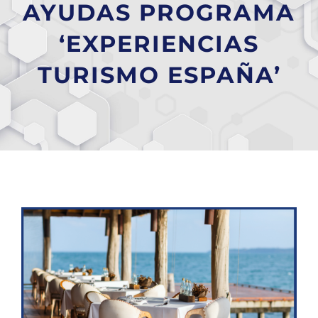
AYUDAS PROGRAMA
‘EXPERIENCIAS
TURISMO ESPAÑA’
Ver
imagen
más
grande