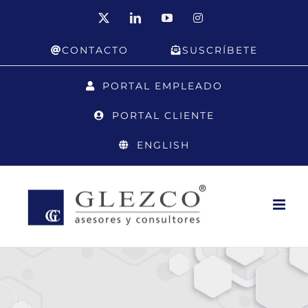
Saltar
X
LinkedIn
YouTube
Instagram
al
CONTACTO
SUSCRÍBETE
contenido
PORTAL EMPLEADO
PORTAL CLIENTE
ENGLISH