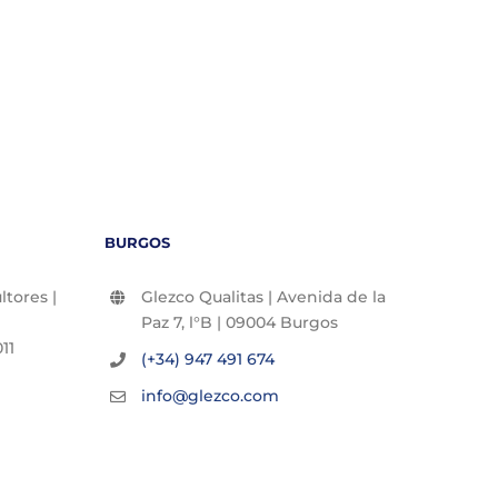
30/07/2
BURGOS
tores |
Glezco Qualitas | Avenida de la
Paz 7, l°B | 09004 Burgos
11
(+34) 947 491 674
info@glezco.com