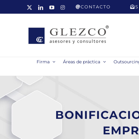
Saltar
CONTACTO
S
X
LinkedIn
YouTube
Instagram
al
contenido
Firma
Áreas de práctica
Outsourcing
BONIFICACI
EMPR