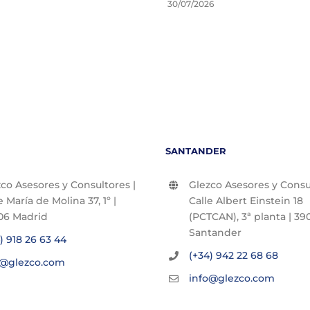
30/07/2026
SANTANDER
co Asesores y Consultores |
Glezco Asesores y Consul
e María de Molina 37, 1º |
Calle Albert Einstein 18
06 Madrid
(PCTCAN), 3ª planta | 390
Santander
) 918 26 63 44
(+34) 942 22 68 68
o@glezco.com
info@glezco.com