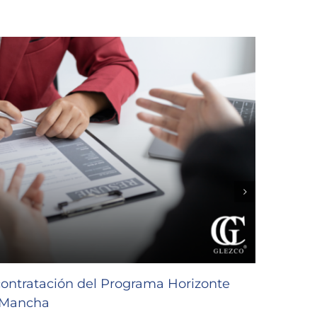
contratación del Programa Horizonte
Subve
a Mancha
de Ca