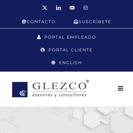
Saltar
X
LinkedIn
YouTube
Instagram
al
CONTACTO
SUSCRÍBETE
contenido
PORTAL EMPLEADO
PORTAL CLIENTE
ENGLISH