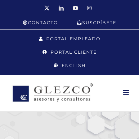
Saltar
X
LinkedIn
YouTube
Instagram
al
CONTACTO
SUSCRÍBETE
contenido
PORTAL EMPLEADO
PORTAL CLIENTE
ENGLISH