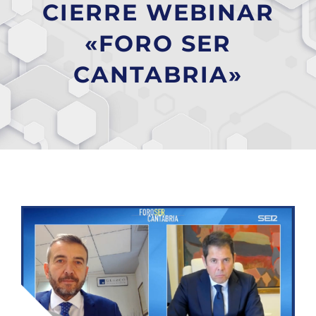
CIERRE WEBINAR
«FORO SER
CANTABRIA»
Ver
imagen
más
grande