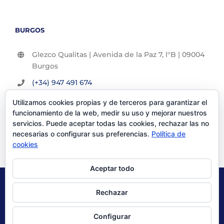
BURGOS
Glezco Qualitas | Avenida de la Paz 7, l°B | 09004
Burgos
(+34) 947 491 674
info@glezco.com
Utilizamos cookies propias y de terceros para garantizar el
funcionamiento de la web, medir su uso y mejorar nuestros
servicios. Puede aceptar todas las cookies, rechazar las no
necesarias o configurar sus preferencias.
Política de
cookies
Aceptar todo
© Glezco Asesores y Consultores 2019 | Todos los derechos
Rechazar
reservados |
Politica de Privacidad
|
Aviso Legal
Configurar
X
LinkedIn
YouTube
Instagram