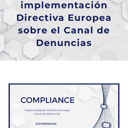
implementación
Directiva Europea
sobre el Canal de
Denuncias
Ver
imagen
más
grande