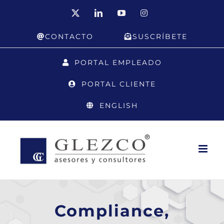
Saltar
X
LinkedIn
YouTube
Instagram
al
CONTACTO
SUSCRÍBETE
contenido
PORTAL EMPLEADO
PORTAL CLIENTE
ENGLISH
Compliance,