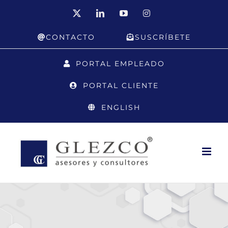
Saltar
X
LinkedIn
YouTube
Instagram
al
CONTACTO
SUSCRÍBETE
contenido
PORTAL EMPLEADO
PORTAL CLIENTE
ENGLISH