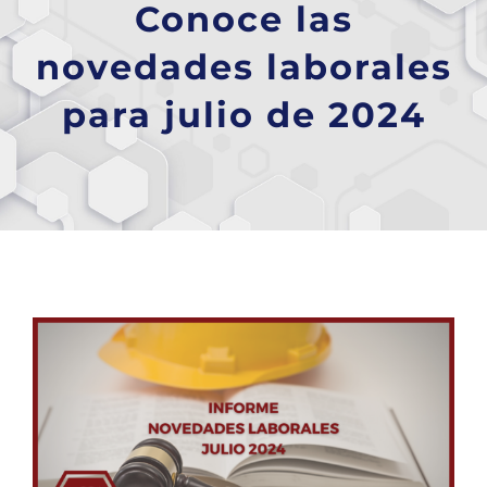
Conoce las
novedades laborales
para julio de 2024
Ver
imagen
más
grande