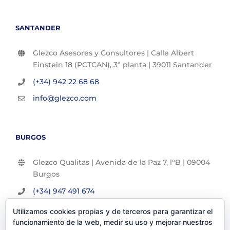
SANTANDER
Glezco Asesores y Consultores | Calle Albert
Einstein 18 (PCTCAN), 3ª planta | 39011 Santander
(+34) 942 22 68 68
info@glezco.com
BURGOS
Glezco Qualitas | Avenida de la Paz 7, l°B | 09004
Burgos
(+34) 947 491 674
info@glezco.com
Utilizamos cookies propias y de terceros para garantizar el
funcionamiento de la web, medir su uso y mejorar nuestros