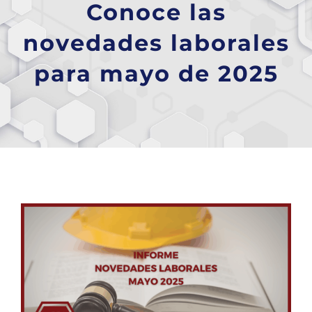
Conoce las
novedades laborales
para mayo de 2025
Ver
imagen
más
grande