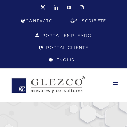
Saltar
X
LinkedIn
YouTube
Instagram
al
CONTACTO
SUSCRÍBETE
contenido
PORTAL EMPLEADO
PORTAL CLIENTE
ENGLISH