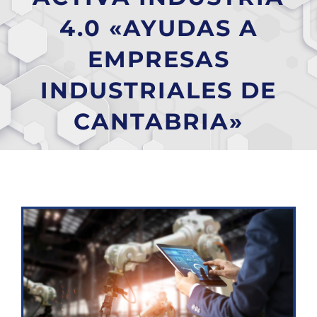
4.0 «AYUDAS A
EMPRESAS
INDUSTRIALES DE
CANTABRIA»
Ver
imagen
más
grande