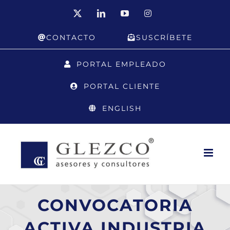
Saltar
X
LinkedIn
YouTube
Instagram
al
CONTACTO
SUSCRÍBETE
contenido
PORTAL EMPLEADO
PORTAL CLIENTE
ENGLISH
CONVOCATORIA
ACTIVA INDUSTRIA