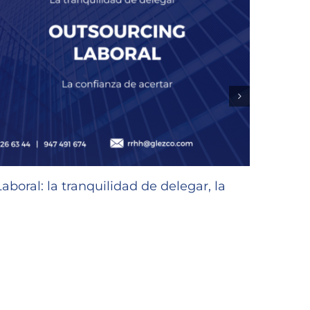
oral: la tranquilidad de delegar, la
Subve
Emple
30/07/2