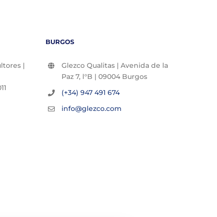
BURGOS
tores |
Glezco Qualitas | Avenida de la
Paz 7, l°B | 09004 Burgos
11
(+34) 947 491 674
info@glezco.com