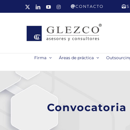
Saltar
CONTACTO
S
X
LinkedIn
YouTube
Instagram
al
contenido
Firma
Áreas de práctica
Outsourcing
Convocatoria 