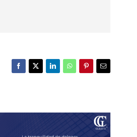
Facebook
X
LinkedIn
WhatsApp
Pinterest
Correo
electrónico