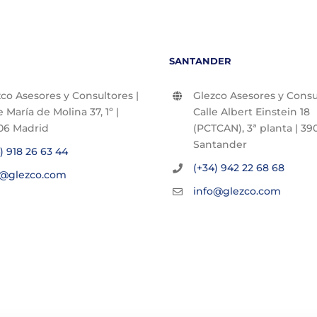
SANTANDER
co Asesores y Consultores |
Glezco Asesores y Consul
e María de Molina 37, 1º |
Calle Albert Einstein 18
06 Madrid
(PCTCAN), 3ª planta | 390
Santander
) 918 26 63 44
(+34) 942 22 68 68
o@glezco.com
info@glezco.com