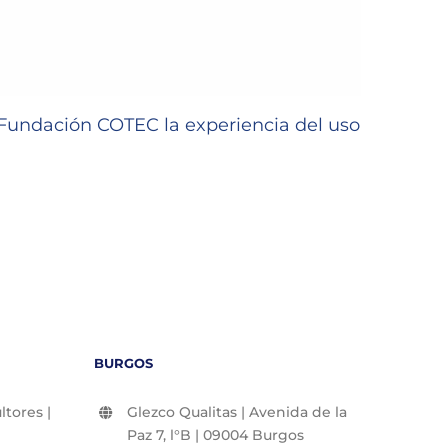
undación COTEC la experiencia del uso
GLEZC
22/06/2
BURGOS
tores |
Glezco Qualitas | Avenida de la
Paz 7, l°B | 09004 Burgos