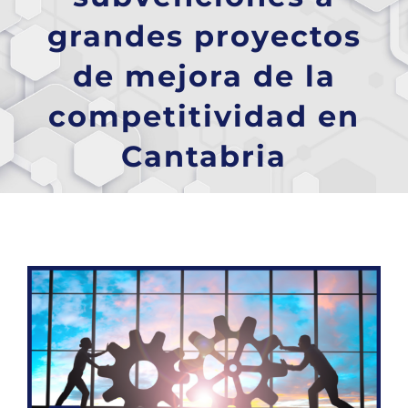
grandes proyectos
de mejora de la
competitividad en
Cantabria
Ver
imagen
más
grande