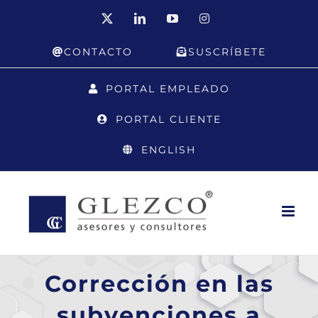
Saltar
X
LinkedIn
YouTube
Instagram
al
CONTACTO
SUSCRÍBETE
contenido
PORTAL EMPLEADO
PORTAL CLIENTE
ENGLISH
Corrección en las
subvenciones a