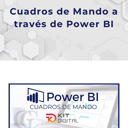
Cuadros de Mando a
través de Power BI
Ver
imagen
más
grande