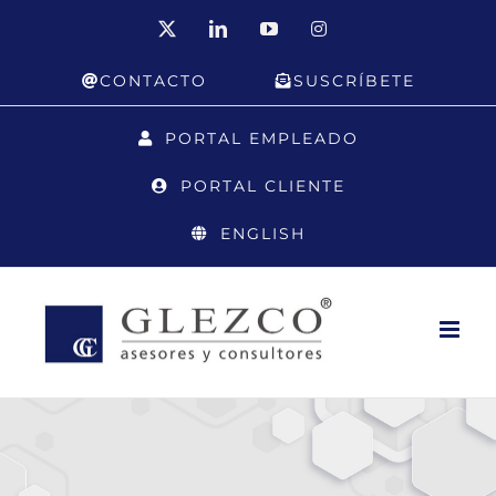
Saltar
X
LinkedIn
YouTube
Instagram
al
CONTACTO
SUSCRÍBETE
contenido
PORTAL EMPLEADO
PORTAL CLIENTE
ENGLISH