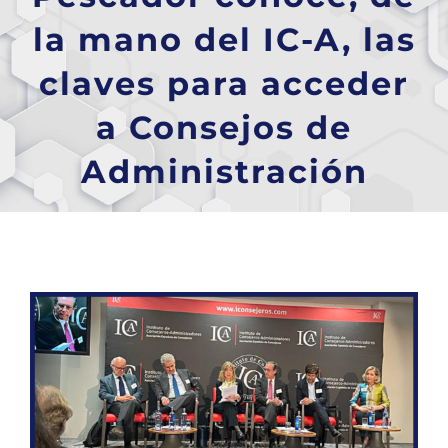
la mano del IC-A, las
claves para acceder
a Consejos de
Administración
Ver
imagen
más
grande