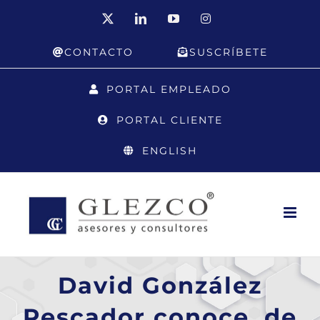
Saltar
X
LinkedIn
YouTube
Instagram
al
CONTACTO
SUSCRÍBETE
contenido
PORTAL EMPLEADO
PORTAL CLIENTE
ENGLISH
David González
Pescador conoce, de