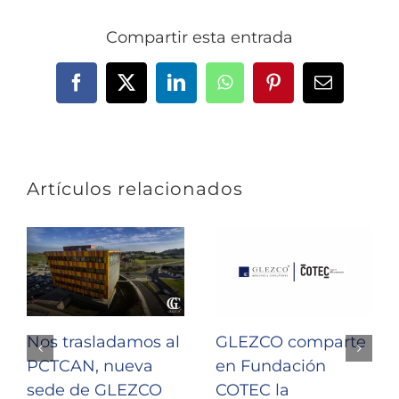
Compartir esta entrada
Facebook
X
LinkedIn
WhatsApp
Pinterest
Correo
electrónic
Artículos relacionados
Nos trasladamos al
GLEZCO comparte
PCTCAN, nueva
en Fundación
sede de GLEZCO
COTEC la