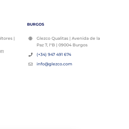
BURGOS
tores |
Glezco Qualitas | Avenida de la
Paz 7, l°B | 09004 Burgos
11
(+34) 947 491 674
info@glezco.com