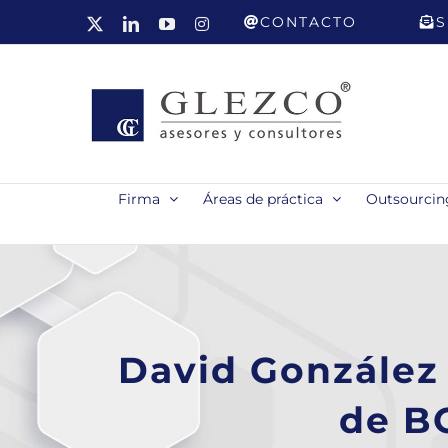
Saltar
CONTACTO
S
X
LinkedIn
YouTube
Instagram
al
contenido
Firma
Áreas de práctica
Outsourcing
David González 
de B