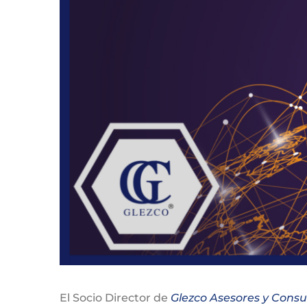
El Socio Director de
Glezco Asesores y Consu