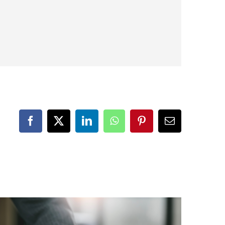
Facebook
X
LinkedIn
WhatsApp
Pinterest
Correo
electrónico