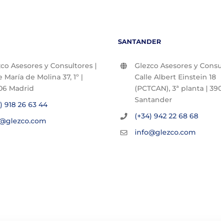
SANTANDER
co Asesores y Consultores |
Glezco Asesores y Consul
e María de Molina 37, 1º |
Calle Albert Einstein 18
06 Madrid
(PCTCAN), 3ª planta | 390
Santander
) 918 26 63 44
(+34) 942 22 68 68
o@glezco.com
info@glezco.com