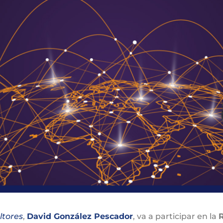
ltores
,
David González Pescador
, va a participar en la