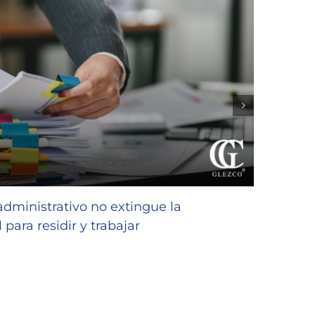
GLEZC
favor
 administrativo no extingue la
niñas
 para residir y trabajar
23/07/2