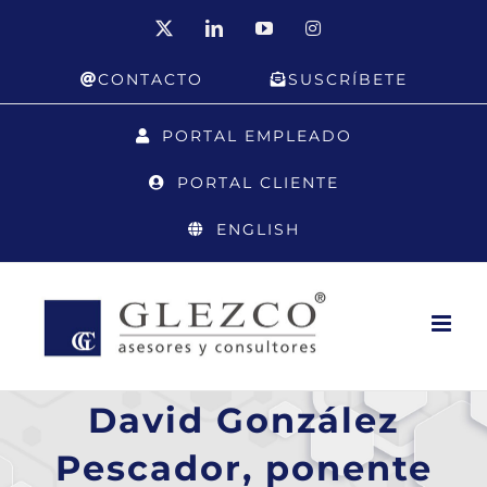
Saltar
X
LinkedIn
YouTube
Instagram
al
CONTACTO
SUSCRÍBETE
contenido
PORTAL EMPLEADO
PORTAL CLIENTE
ENGLISH
David González
Pescador, ponente