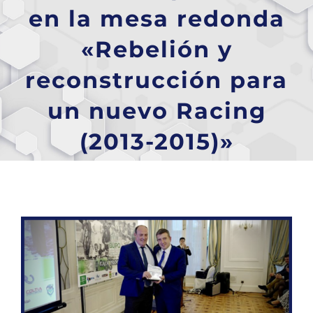
en la mesa redonda
«Rebelión y
reconstrucción para
un nuevo Racing
(2013-2015)»
Ver
imagen
más
grande