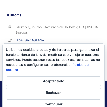
BURGOS
Glezco Qualitas | Avenida de la Paz 7, l°B | 09004
Burgos
(+34) 947 491 674
info@glezco.com
Utilizamos cookies propias y de terceros para garantizar el
funcionamiento de la web, medir su uso y mejorar nuestros
servicios. Puede aceptar todas las cookies, rechazar las no
necesarias o configurar sus preferencias.
Política de
cookies
Aceptar todo
© Glezco Asesores y Consultores 2019 | Todos los derechos
Rechazar
reservados |
Politica de Privacidad
|
Aviso Legal
Configurar
X
LinkedIn
YouTube
Instagram