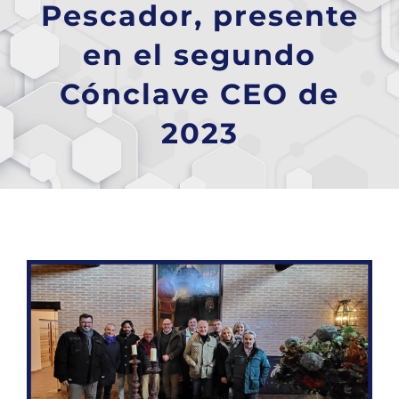
Pescador, presente
en el segundo
Cónclave CEO de
2023
Ver
imagen
más
grande