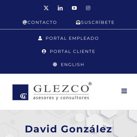
Saltar
X
LinkedIn
YouTube
Instagram
al
CONTACTO
SUSCRÍBETE
contenido
PORTAL EMPLEADO
PORTAL CLIENTE
ENGLISH
David González