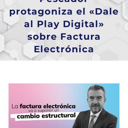
protagoniza el «Dale
al Play Digital»
sobre Factura
Electrónica
Ver
imagen
más
grande