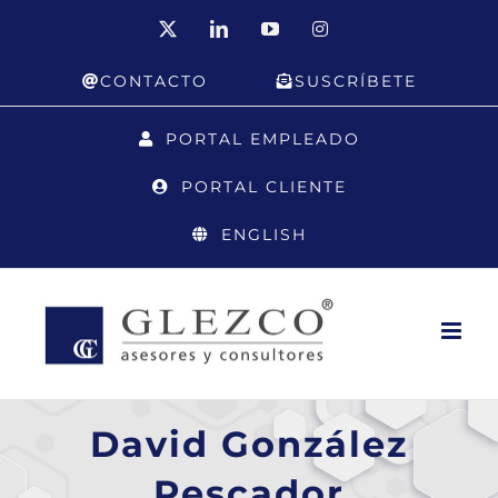
Saltar
X
LinkedIn
YouTube
Instagram
al
CONTACTO
SUSCRÍBETE
contenido
PORTAL EMPLEADO
PORTAL CLIENTE
ENGLISH
David González
Pescador