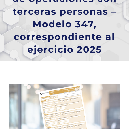
terceras personas –
Modelo 347,
correspondiente al
ejercicio 2025
Ver
imagen
más
grande