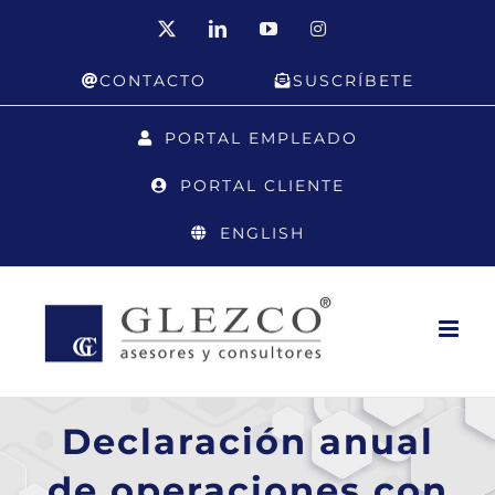
Saltar
X
LinkedIn
YouTube
Instagram
al
CONTACTO
SUSCRÍBETE
contenido
PORTAL EMPLEADO
PORTAL CLIENTE
ENGLISH
Declaración anual
de operaciones con