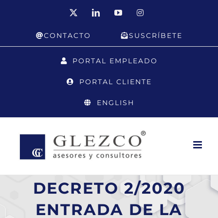
Saltar
X
LinkedIn
YouTube
Instagram
al
CONTACTO
SUSCRÍBETE
contenido
PORTAL EMPLEADO
PORTAL CLIENTE
ENGLISH
DECRETO 2/2020
ENTRADA DE LA