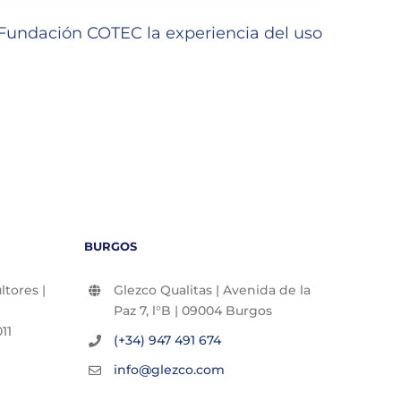
undación COTEC la experiencia del uso
GLEZC
22/06/2
BURGOS
tores |
Glezco Qualitas | Avenida de la
Paz 7, l°B | 09004 Burgos
11
(+34) 947 491 674
info@glezco.com