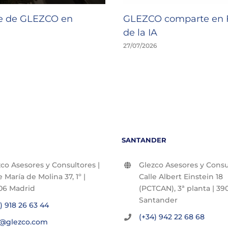
de de GLEZCO en
GLEZCO comparte en F
de la IA
27/07/2026
SANTANDER
co Asesores y Consultores |
Glezco Asesores y Consul
e María de Molina 37, 1º |
Calle Albert Einstein 18
06 Madrid
(PCTCAN), 3ª planta | 390
Santander
) 918 26 63 44
(+34) 942 22 68 68
o@glezco.com