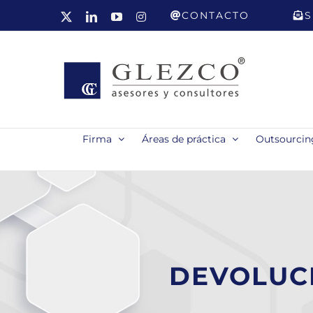
Saltar
CONTACTO
S
X
LinkedIn
YouTube
Instagram
al
contenido
Firma
Áreas de práctica
Outsourcing
DEVOLUC