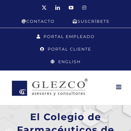
Saltar
X
LinkedIn
YouTube
Instagram
al
CONTACTO
SUSCRÍBETE
contenido
PORTAL EMPLEADO
PORTAL CLIENTE
ENGLISH
El Colegio de
Farmacéuticos de