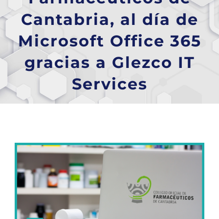
Cantabria, al día de
Microsoft Office 365
gracias a Glezco IT
Services
Ver
imagen
más
grande