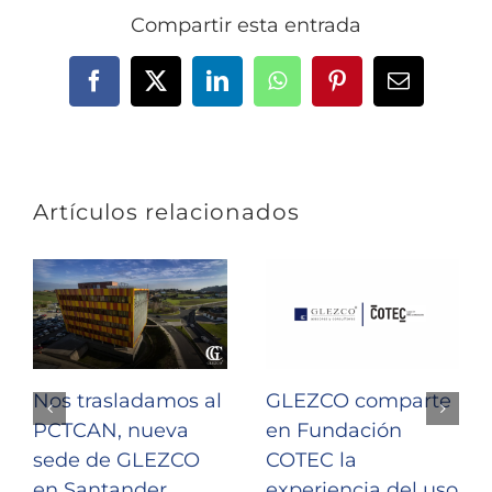
Compartir esta entrada
Facebook
X
LinkedIn
WhatsApp
Pinterest
Correo
electrónic
Artículos relacionados
Nos trasladamos al
GLEZCO comparte
PCTCAN, nueva
en Fundación
sede de GLEZCO
COTEC la
en Santander
experiencia del uso