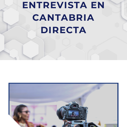
ENTREVISTA EN
CANTABRIA
DIRECTA
Ver
imagen
más
grande