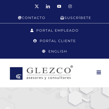
Saltar
X
LinkedIn
YouTube
Instagram
al
CONTACTO
SUSCRÍBETE
contenido
PORTAL EMPLEADO
PORTAL CLIENTE
ENGLISH