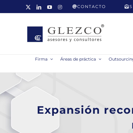
Saltar
CONTACTO
S
X
LinkedIn
YouTube
Instagram
al
contenido
Firma
Áreas de práctica
Outsourcing
Expansión reco