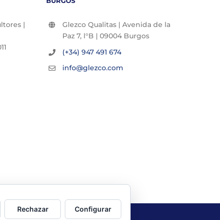
BURGOS
tores |
Glezco Qualitas | Avenida de la
Paz 7, l°B | 09004 Burgos
11
(+34) 947 491 674
info@glezco.com
Rechazar
Configurar