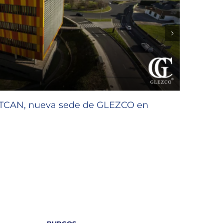
CTCAN, nueva sede de GLEZCO en
GLEZC
de la 
27/07/2