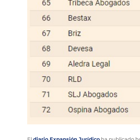
El
diario Expansión Jurídico
ha publicado h