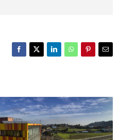
Facebook
X
LinkedIn
WhatsApp
Pinterest
Correo
electrónico