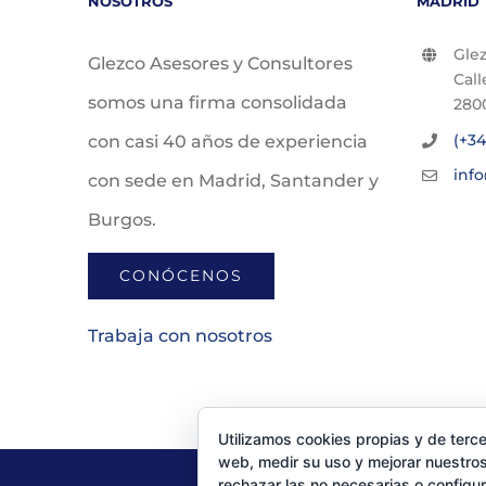
NOSOTROS
MADRID
Glez
Glezco Asesores y Consultores
Call
somos una firma consolidada
280
(+34
con casi 40 años de experiencia
inf
con sede en Madrid, Santander y
Burgos.
CONÓCENOS
Trabaja con nosotros
Utilizamos cookies propias y de terce
web, medir su uso y mejorar nuestros
rechazar las no necesarias o configu