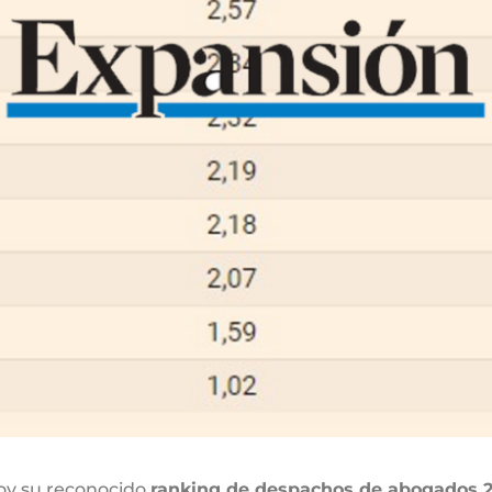
oy su reconocido
ranking de despachos de abogados 