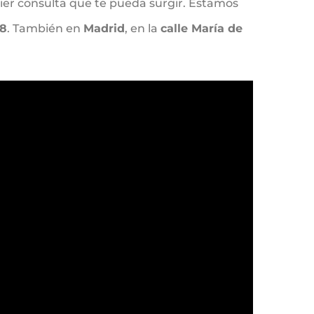
uier consulta que te pueda surgir. Estamos
68
. También en
Madrid
, en la
calle María de