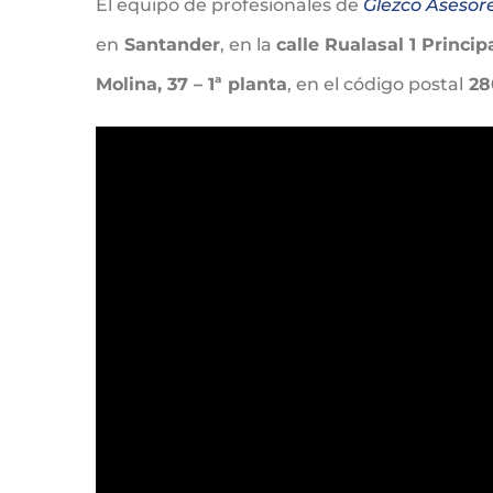
El equipo de profesionales de
Glezco Asesor
en
Santander
, en la
calle Rualasal 1 Princip
Molina, 37 – 1ª planta
, en el código postal
28