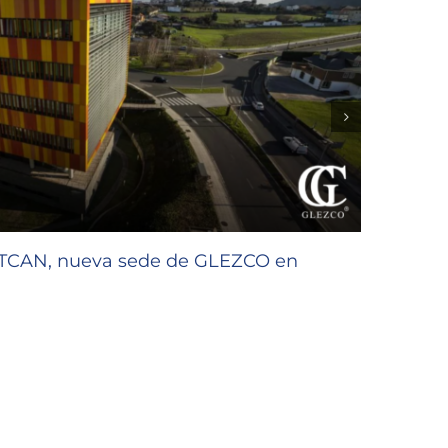
CTCAN, nueva sede de GLEZCO en
GLEZC
de la 
27/07/2