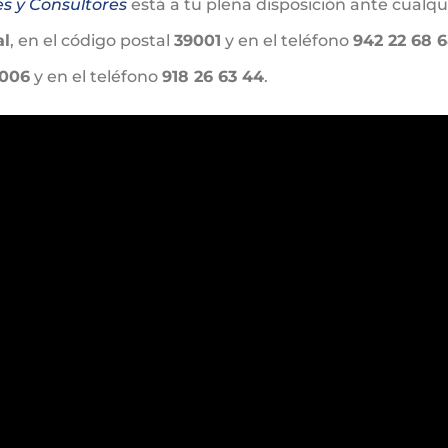
es y Consultores
está a tu plena disposición ante cualq
al
, en el código postal
39001
y en el teléfono
942 22 68 
006
y en el teléfono
918 26 63 44
.