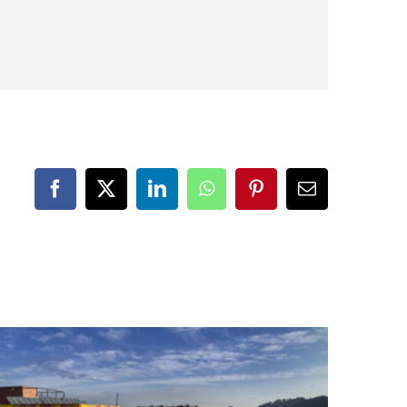
Facebook
X
LinkedIn
WhatsApp
Pinterest
Correo
electrónico