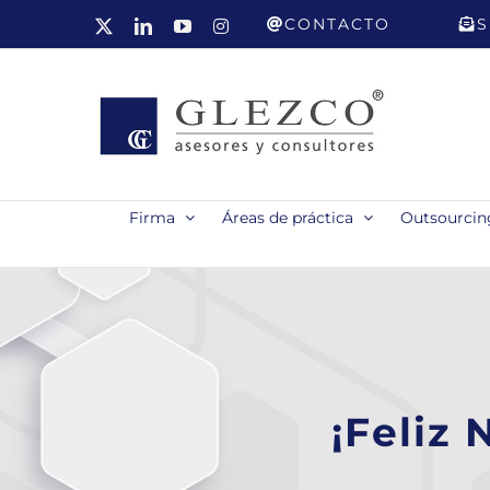
Saltar
CONTACTO
S
X
LinkedIn
YouTube
Instagram
al
contenido
Firma
Áreas de práctica
Outsourcing
¡Feliz