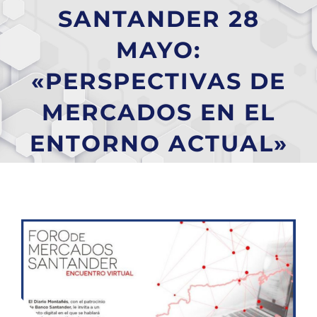
SANTANDER 28
MAYO:
«PERSPECTIVAS DE
MERCADOS EN EL
ENTORNO ACTUAL»
Ver
imagen
más
grande