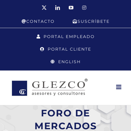
Saltar
X
LinkedIn
YouTube
Instagram
al
CONTACTO
SUSCRÍBETE
contenido
PORTAL EMPLEADO
PORTAL CLIENTE
ENGLISH
FORO DE
MERCADOS