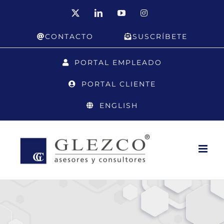
Saltar
X
LinkedIn
YouTube
Instagram
al
CONTACTO
SUSCRÍBETE
contenido
PORTAL EMPLEADO
PORTAL CLIENTE
ENGLISH