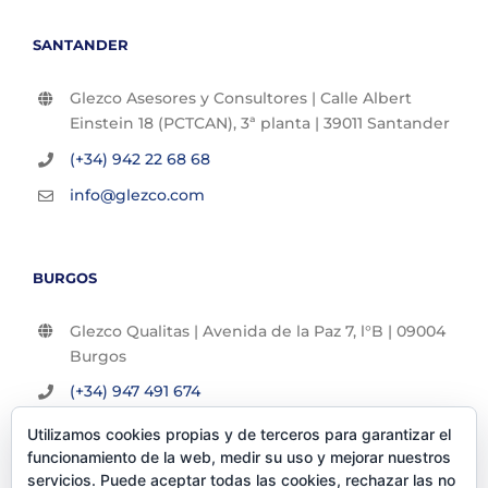
SANTANDER
Glezco Asesores y Consultores | Calle Albert
Einstein 18 (PCTCAN), 3ª planta | 39011 Santander
(+34) 942 22 68 68
info@glezco.com
BURGOS
Glezco Qualitas | Avenida de la Paz 7, l°B | 09004
Burgos
(+34) 947 491 674
info@glezco.com
Utilizamos cookies propias y de terceros para garantizar el
funcionamiento de la web, medir su uso y mejorar nuestros
servicios. Puede aceptar todas las cookies, rechazar las no