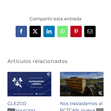
Compartir esta entrada
Facebook
X
LinkedIn
WhatsApp
Pinterest
Correo
electrónic
Artículos relacionados
GLEZCO
Nos trasladamos al
Outsourcing
PCTCAN, nueva