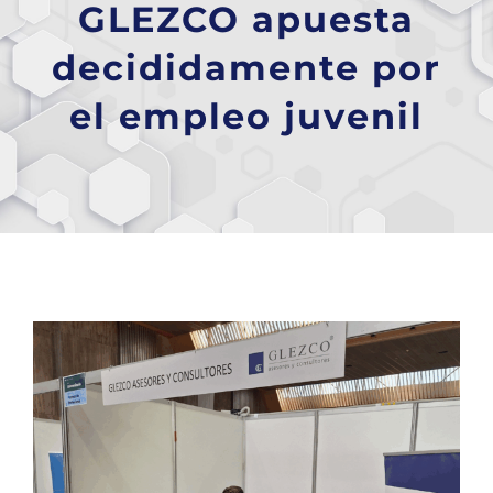
GLEZCO apuesta
decididamente por
el empleo juvenil
Ver
imagen
más
grande