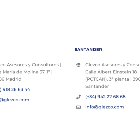
SANTANDER
co Asesores y Consultores |
Glezco Asesores y Consul
e María de Molina 37, 1º |
Calle Albert Einstein 18
06 Madrid
(PCTCAN), 3ª planta | 390
Santander
) 918 26 63 44
(+34) 942 22 68 68
o@glezco.com
info@glezco.com