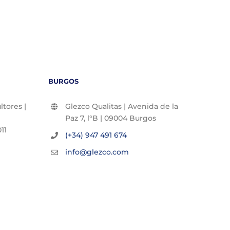
BURGOS
tores |
Glezco Qualitas | Avenida de la
Paz 7, l°B | 09004 Burgos
11
(+34) 947 491 674
info@glezco.com