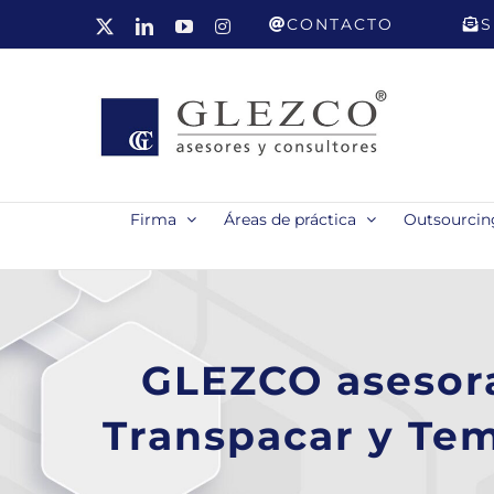
Saltar
CONTACTO
S
X
LinkedIn
YouTube
Instagram
al
contenido
Firma
Áreas de práctica
Outsourcing
GLEZCO asesora
Transpacar y Tem