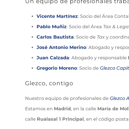
Un equipo de profesionales traba
Vicente Martínez
: Socio del Área Conta
Pablo Muñiz
: Socio del Área
Tax & Legal
Carlos Bautista
: Socio de
Tax
y coordin
José Antonio Merino
: Abogado y resp
Juan Calzada
: Abogado y responsable
Gregorio Moreno
: Socio de
Glezco Capi
Glezco, contigo
Nuestro equipo de profesionales de
Glezco 
Estamos en
Madrid
, en la calle
María de Moli
calle
Rualasal 1 Principal
, en el código posta