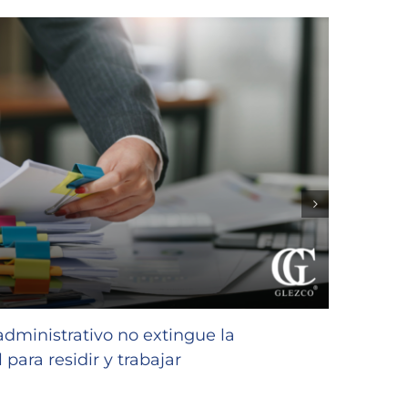
GLEZC
favor
 administrativo no extingue la
niñas
 para residir y trabajar
23/07/2