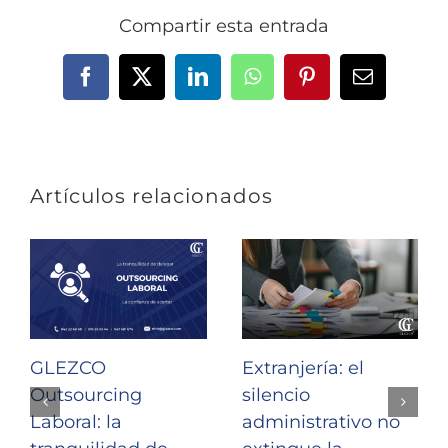
Compartir esta entrada
Facebook
X
LinkedIn
WhatsApp
Pinterest
Correo
electrónic
Artículos relacionados
GLEZCO
Extranjería: el
Outsourcing
silencio
Laboral: la
administrativo no