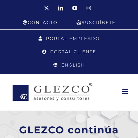
Saltar
X
LinkedIn
YouTube
Instagram
al
CONTACTO
SUSCRÍBETE
contenido
PORTAL EMPLEADO
PORTAL CLIENTE
ENGLISH
GLEZCO continúa