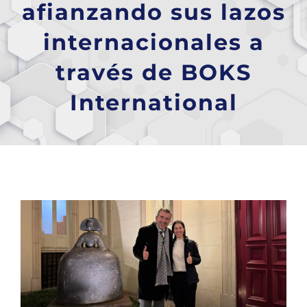
afianzando sus lazos
internacionales a
través de BOKS
International
Ver
imagen
más
grande