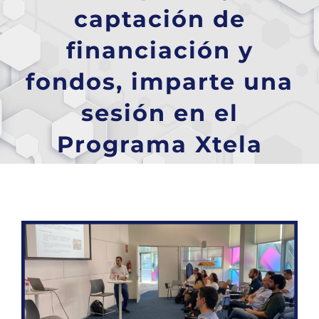
captación de
financiación y
fondos, imparte una
sesión en el
Programa Xtela
Ver
imagen
más
grande