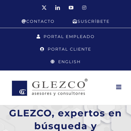
Saltar
X
LinkedIn
YouTube
Instagram
al
CONTACTO
SUSCRÍBETE
contenido
PORTAL EMPLEADO
PORTAL CLIENTE
ENGLISH
GLEZCO, expertos en
búsqueda y