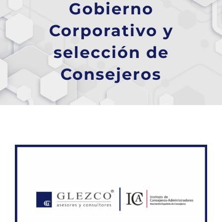
Gobierno
Corporativo y
selección de
Consejeros
Ver
imagen
más
grande