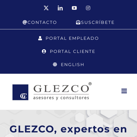
Saltar
X
LinkedIn
YouTube
Instagram
al
CONTACTO
SUSCRÍBETE
contenido
PORTAL EMPLEADO
PORTAL CLIENTE
ENGLISH
GLEZCO, expertos en