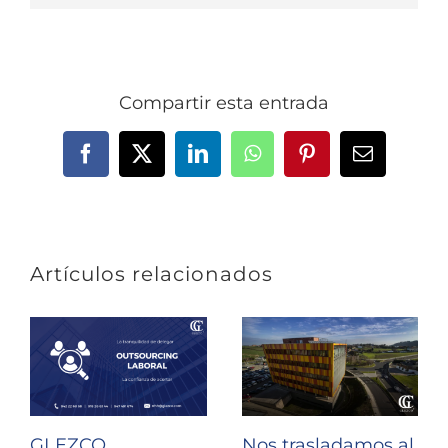
Compartir esta entrada
Facebook
X
LinkedIn
WhatsApp
Pinterest
Correo
electrónic
Artículos relacionados
GLEZCO
Nos trasladamos al