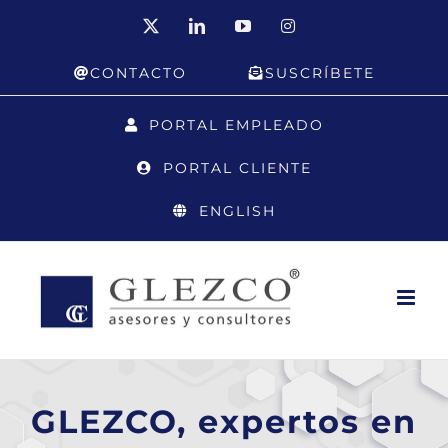
Saltar
X
LinkedIn
YouTube
Instagram
al
CONTACTO
SUSCRÍBETE
contenido
PORTAL EMPLEADO
PORTAL CLIENTE
ENGLISH
GLEZCO, expertos en