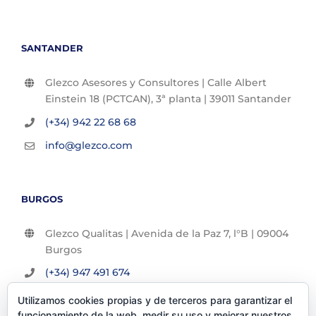
SANTANDER
Glezco Asesores y Consultores | Calle Albert
Einstein 18 (PCTCAN), 3ª planta | 39011 Santander
(+34) 942 22 68 68
info@glezco.com
BURGOS
Glezco Qualitas | Avenida de la Paz 7, l°B | 09004
Burgos
(+34) 947 491 674
info@glezco.com
Utilizamos cookies propias y de terceros para garantizar el
funcionamiento de la web, medir su uso y mejorar nuestros