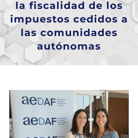
la fiscalidad de los
impuestos cedidos a
las comunidades
autónomas
Ver
imagen
más
grande