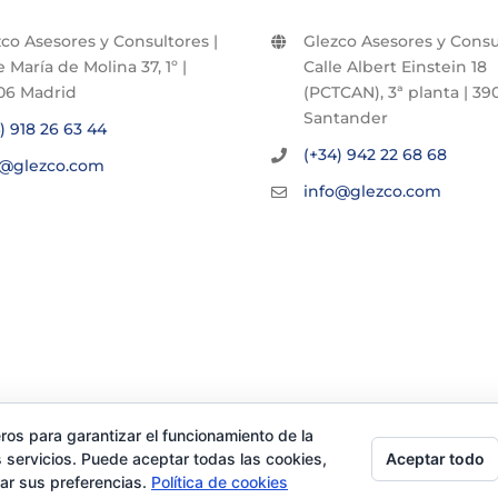
co Asesores y Consultores |
Glezco Asesores y Consul
e María de Molina 37, 1º |
Calle Albert Einstein 18
06 Madrid
(PCTCAN), 3ª planta | 390
Santander
) 918 26 63 44
(+34) 942 22 68 68
o@glezco.com
info@glezco.com
ros para garantizar el funcionamiento de la
Aceptar todo
 servicios. Puede aceptar todas las cookies,
rar sus preferencias.
Política de cookies
chos reservados |
Politica de Privacidad
|
Aviso Legal