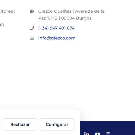
tores |
Glezco Qualitas | Avenida de la
Paz 7, l°B | 09004 Burgos
11
(+34) 947 491 674
info@glezco.com
Rechazar
Configurar
X
LinkedIn
YouTube
Instagram