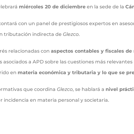
elebrará
miércoles 20 de diciembre
en la sede de la
Cám
 contará con un panel de prestigiosos expertos en ases
en tributación indirecta de
Glezco
.
erés relacionadas con
aspectos contables y fiscales d
es asociados a APD sobre las cuestiones más relevantes 
rrido en
materia económica y tributaria y lo que se pr
formativas que coordina
Glezco
, se hablará a
nivel práct
 incidencia en materia personal y societaria.