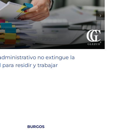
GLEZC
favor
 administrativo no extingue la
niñas
 para residir y trabajar
23/07/2
BURGOS