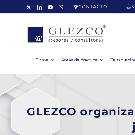
Saltar
CONTACTO
S
X
LinkedIn
YouTube
Instagram
al
contenido
Firma
Áreas de práctica
Outsourcing
GLEZCO organiza 