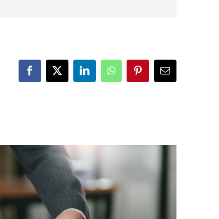
Facebook
X
LinkedIn
WhatsApp
Pinterest
Correo
electrónico