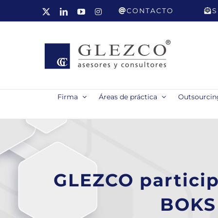
Saltar
CONTACTO
S
X
LinkedIn
YouTube
Instagram
al
contenido
Firma
Áreas de práctica
Outsourcing
GLEZCO particip
BOKS 