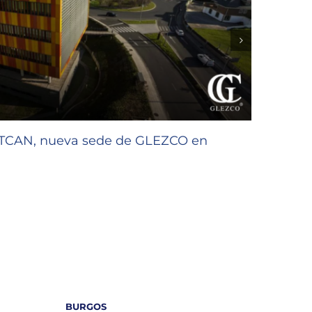
CTCAN, nueva sede de GLEZCO en
GLEZC
de la 
27/07/2
BURGOS