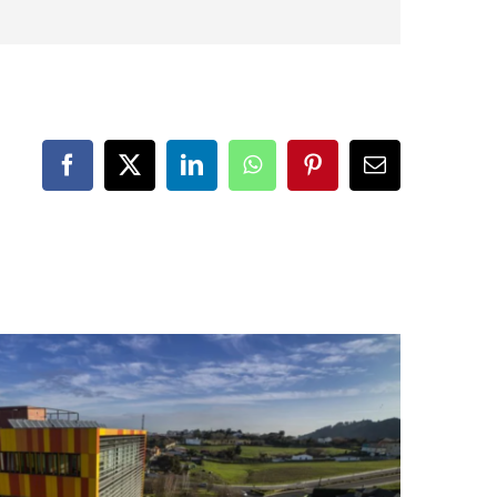
Facebook
X
LinkedIn
WhatsApp
Pinterest
Correo
electrónico