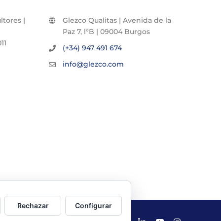
tores |
Glezco Qualitas | Avenida de la
Paz 7, l°B | 09004 Burgos
11
(+34) 947 491 674
info@glezco.com
Rechazar
Configurar