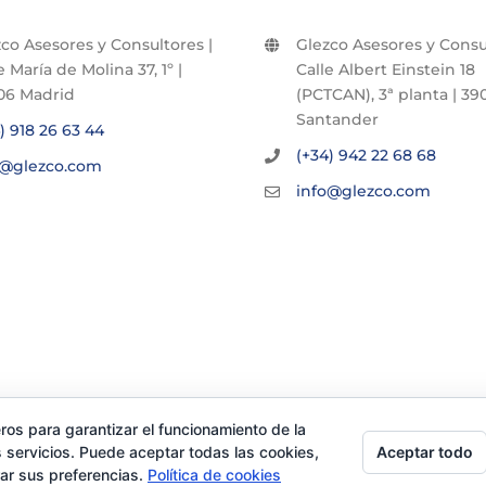
co Asesores y Consultores |
Glezco Asesores y Consul
e María de Molina 37, 1º |
Calle Albert Einstein 18
06 Madrid
(PCTCAN), 3ª planta | 390
Santander
) 918 26 63 44
(+34) 942 22 68 68
o@glezco.com
info@glezco.com
ros para garantizar el funcionamiento de la
Aceptar todo
 servicios. Puede aceptar todas las cookies,
rar sus preferencias.
Política de cookies
chos reservados |
Politica de Privacidad
|
Aviso Legal