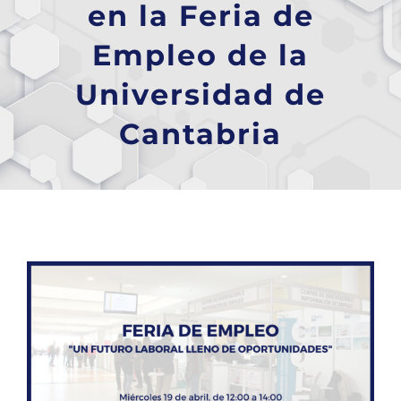
en la Feria de
Empleo de la
Universidad de
Cantabria
Ver
imagen
más
grande