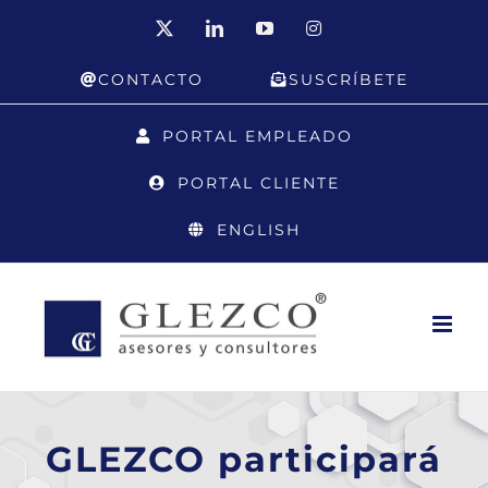
Saltar
X
LinkedIn
YouTube
Instagram
al
CONTACTO
SUSCRÍBETE
contenido
PORTAL EMPLEADO
PORTAL CLIENTE
ENGLISH
GLEZCO participará